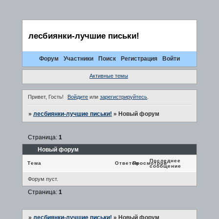
лесбиянки-лучшие письки!
Форум
Участники
Поиск
Регистрация
Войти
Активные темы
Привет, Гость!
Войдите
или
зарегистрируйтесь
.
»
лесбиянки-лучшие письки!
»
Новый форум
Страница:
1
Новый форум
Последнее
Тема
Ответов
Просмотров
сообщение
Форум пуст.
Страница:
1
»
лесбиянки-лучшие письки!
»
Новый форум